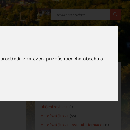
o prostředí, zobrazení přizpůsobeného obsahu a
KATEGORIE
Oznámení obce
(10)
Kultůra
(0)
Sport
(0)
Hlášení rozhlasu
(0)
Mateřská školka
(55)
Mateřská školka - ostatní informace
(10)