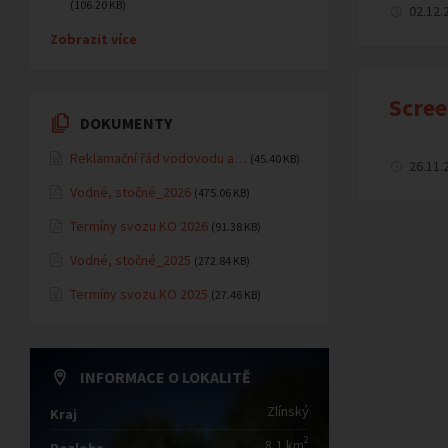
(106.20 KB)
02.12.
Zobrazit více
Scree
DOKUMENTY
Reklamační řád vodovodu a…
(45.40 KB)
26.11.
Vodné, stočné_2026
(475.06 KB)
Termíny svozu KO 2026
(91.38 KB)
Vodné, stočné_2025
(272.84 KB)
Termíny svozu KO 2025
(27.46 KB)
INFORMACE O LOKALITĚ
Zlínský
Kraj
2
8,1 km