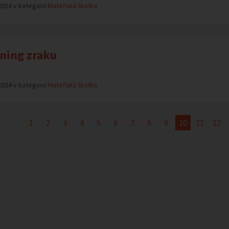
2024 v kategorii
Mateřská školka
ning zraku
2024 v kategorii
Mateřská školka
1
2
3
4
5
6
7
8
9
10
11
12