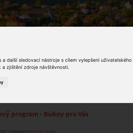
a další sledovací nástroje s cílem vylepšení uživatelskéh
a zjištění zdroje návštěvnosti.
ámení
by
Oznámení
vý program - Bubny pro Vás
2025 v kategorii
Mateřská školka