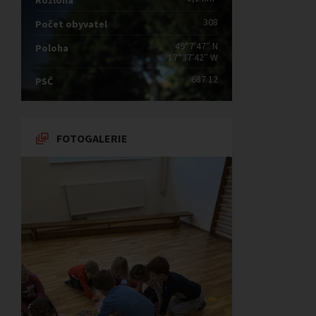
Rozloha
308
Počet obyvatel
49°7′47″ N
Poloha
17°37′42″ W
687 12
PSČ
FOTOGALERIE