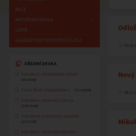
AKCE
MATEŘSKÁ ŠKOLA
Odlož
GDPR
HLÁŠENÍ MÍSTNÍHO ROZHLASU
06.01.
ÚŘEDNÍ DESKA
Nový 
Schválený střednědobý výhled…
(44.50 KB)
Počet členů zastupitelstva…
(231.00 KB)
08.12.
Schválený závěrečný účet za…
(148.78 KB)
Schválené rozpočtové opatření…
Mikul
(14.73 KB)
Schválený závěrečný účet DSO…