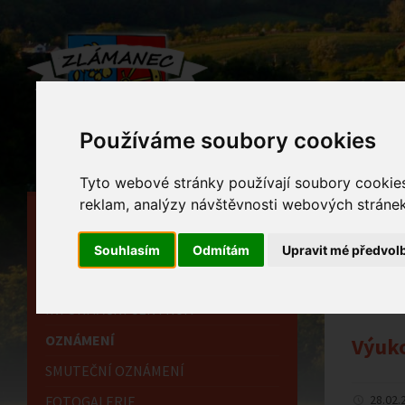
Používáme soubory cookies
Tyto webové stránky používají soubory cookies 
reklam, analýzy návštěvnosti webových stránek 
HLAVNÍ STRÁNKA
Ozn
OBECNÍ ÚŘAD
Souhlasím
Odmítám
Upravit mé předvol
Home
HISTORIE
INFORMAČNÍ CENTRUM
OZNÁMENÍ
Výuko
SMUTEČNÍ OZNÁMENÍ
28.02.
FOTOGALERIE